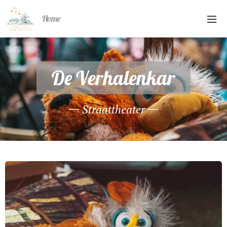
Home
De Verhalenkar
Straattheater