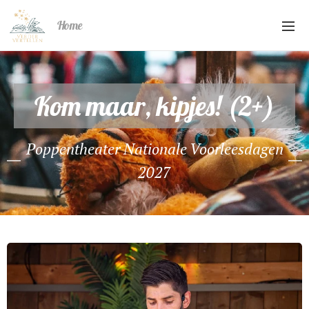
Home
Kom maar, kipjes! (2+)
Poppentheater Nationale Voorleesdagen
2027