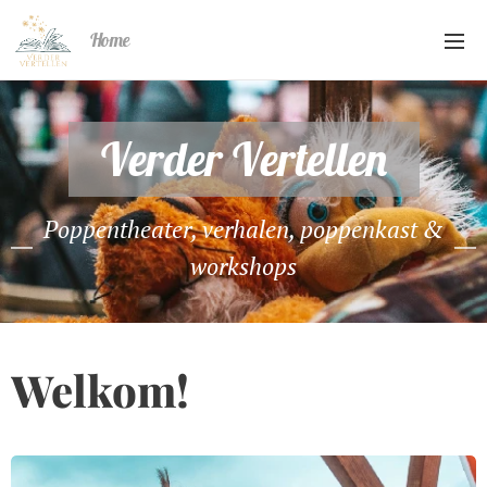
Home
Verder Vertellen
Poppentheater, verhalen, poppenkast &
workshops
Welkom!