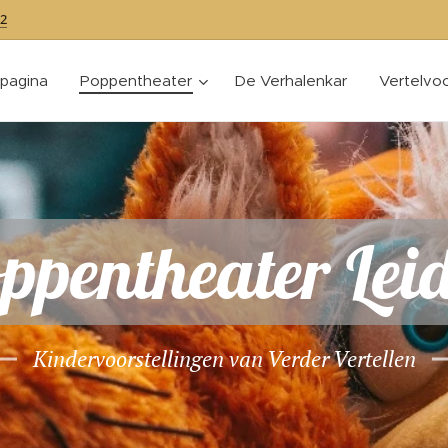
2
tpagina
Poppentheater
De Verhalenkar
Vertelvoo
ppentheater Lei
Kindervoorstellingen van Verder Vertellen