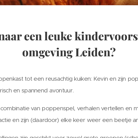
naar een leuke kindervoorst
omgeving Leiden?
enkast tot een reusachtig kuiken: Kevin en zijn p
risch en spannend avontuur.
n combinatie van poppenspel, verhalen vertellen en 
actie en zijn (daardoor) elke keer weer een beetje a
ingen zijn geschikt voor zowel grote groepen (schol