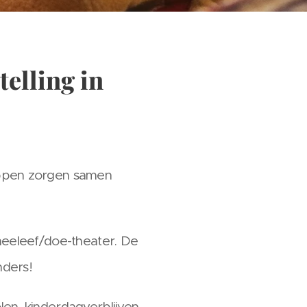
elling in
oppen zorgen samen
meeleef/doe-theater. De
nders!
en, kinderdagverblijven,