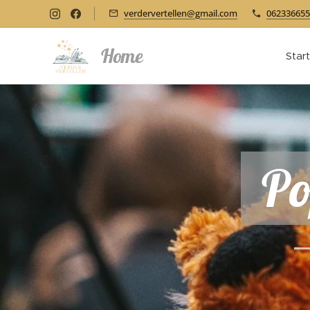
verdervertellen@gmail.com
062336655
Home
Star
Po