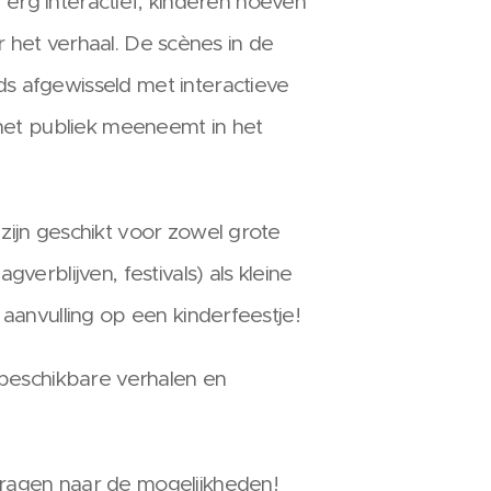
jd erg interactief, kinderen hoeven
aar het verhaal. De scènes in de
 afgewisseld met interactieve
 het publiek meeneemt in het
ijn geschikt voor zowel grote
verblijven, festivals) als kleine
aanvulling op een kinderfeestje!
 beschikbare verhalen en
ragen naar de mogelijkheden!