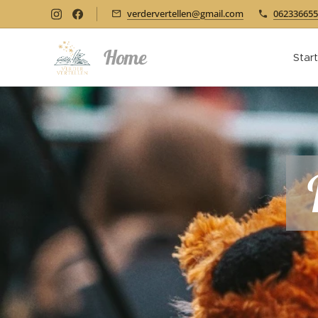
verdervertellen@gmail.com
062336655
Home
Star