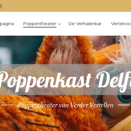
2
tpagina
Poppentheater
De Verhalenkar
Vertelvoo
Poppenkast Delf
Poppentheater van Verder Vertellen