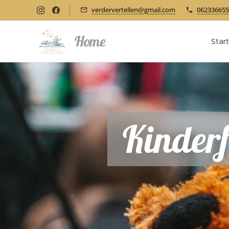
verdervertellen@gmail.com
062336655
Home
Star
Kinderf