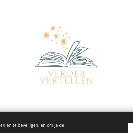
en en te beveiligen, en om je de
Verder Vertellen - poppentheater, verhalen, poppenkast & workshops