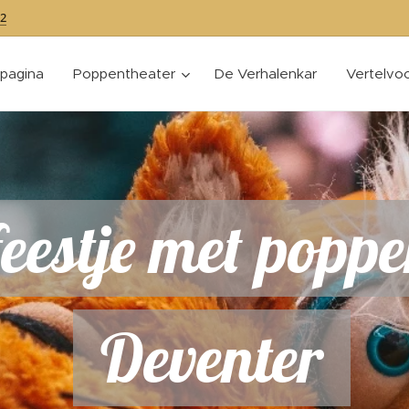
2
tpagina
Poppentheater
De Verhalenkar
Vertelvoo
eestje met poppe
Deventer